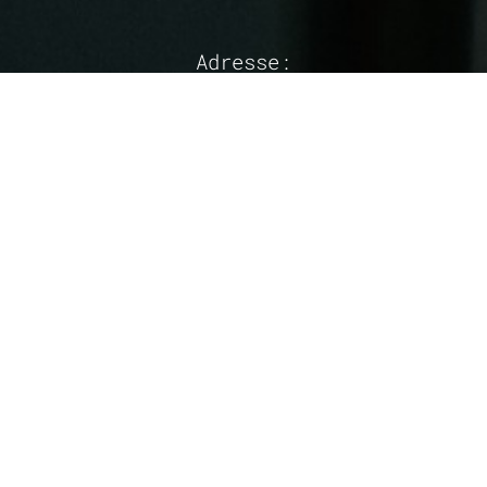
Adresse:
Hörmann Records
Altenhofen 5
3243 St.Leonhard/Forst
Österreich

